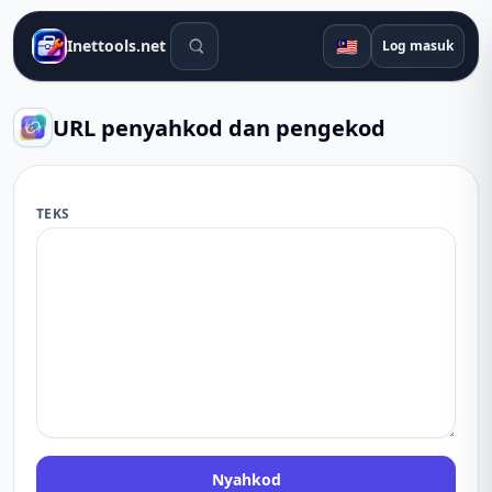
Alat carian
🇲🇾
Inettools.net
Log masuk
URL penyahkod dan pengekod
TEKS
Nyahkod