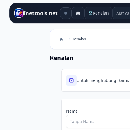
Alat car
Inettools.net
Kenalan
/
Kenalan
Kenalan
Untuk menghubungi kami, s
Nama