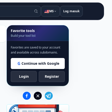
🇲🇾
MS
Log masuk
Favorite tools
Build your tool list
Favorites are saved to your account
and available across subdomains.
G
Continue with Google
Login
Register