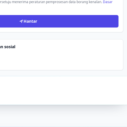
rsetuju menerima peraturan pemprosesan data borang kenalan.
Dasar
Hantar
n sosial