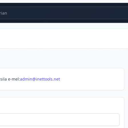
ian
ila e-mel:
admin@inettools.net