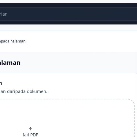
ian
kepada halaman
alaman
n
ngan daripada dokumen.
↑
fail PDF