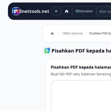
Alat car
Inettools.net
Kenalan
/
Other services
/
Pisahkan PDF 
Pisahkan PDF kepada h
Pisahkan PDF kepada halama
Buat fail PDF satu halaman berasi