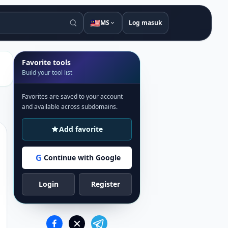
🇲🇾
MS
Log masuk
Favorite tools
Build your tool list
Favorites are saved to your account
and available across subdomains.
Add favorite
G
Continue with Google
Login
Register