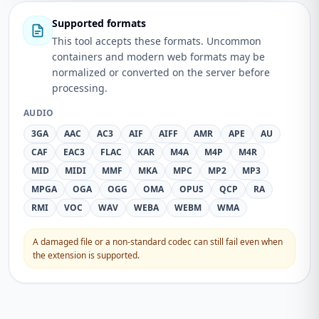
Supported formats
This tool accepts these formats. Uncommon
containers and modern web formats may be
normalized or converted on the server before
processing.
AUDIO
3GA
AAC
AC3
AIF
AIFF
AMR
APE
AU
CAF
EAC3
FLAC
KAR
M4A
M4P
M4R
MID
MIDI
MMF
MKA
MPC
MP2
MP3
MPGA
OGA
OGG
OMA
OPUS
QCP
RA
RMI
VOC
WAV
WEBA
WEBM
WMA
A damaged file or a non-standard codec can still fail even when
the extension is supported.